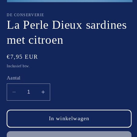
Media
1
openen
DE CONSERVERIE
in
La Perle Dieux sardines
modaal
met citroen
Normale
€7,95 EUR
prijs
Inclusief btw.
Aantal
Aantal
Aantal
verlagen
verhogen
voor
voor
La
La
In winkelwagen
Perle
Perle
Dieux
Dieux